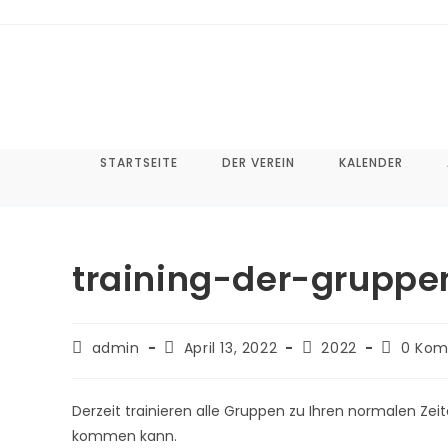
Zum
Inhalt
springen
STARTSEITE
DER VEREIN
KALENDER
training-der-gruppe
Beitrags-
Beitrag
Beitrags-
Beitrags
admin
April 13, 2022
2022
0 Ko
Autor:
veröffentlicht:
Kategorie:
Komment
Derzeit trainieren alle Gruppen zu Ihren normalen Zei
kommen kann.