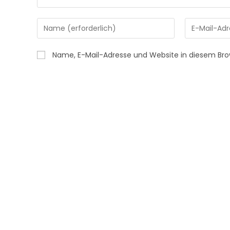
Gib
Gib
deinen
deine
Namen
E-
Name, E-Mail-Adresse und Website in diesem Br
oder
Mail-
Benutzernamen
Adresse
zum
zum
Kommentieren
Kommentier
ein
ein