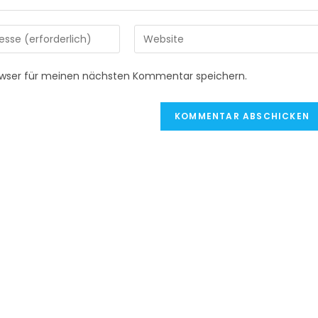
Gib
deine
Website-
owser für meinen nächsten Kommentar speichern.
URL
ein
(optional)
en