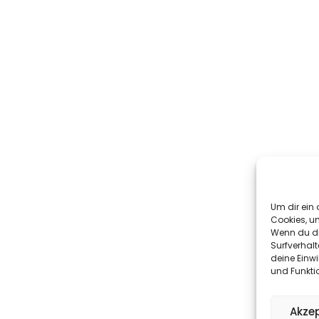
Um dir ein 
Cookies, u
Wenn du di
Surfverhalt
deine Einwi
und Funkti
Akzep