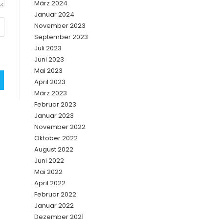
März 2024
Januar 2024
November 2023
September 2023
Juli 2023
A
Juni 2023
l
Mai 2023
t
April 2023
e
März 2023
r
Februar 2023
n
Januar 2023
a
November 2022
t
Oktober 2022
August 2022
i
Juni 2022
v
Mai 2022
e
April 2022
:
Februar 2022
Januar 2022
Dezember 2021