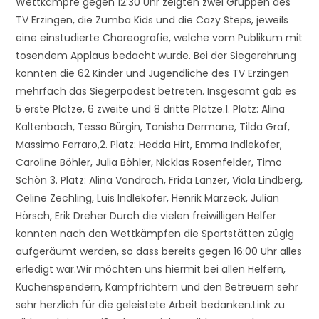
Wettkämpfe gegen 12:30 Uhr zeigten zwei Gruppen des
TV Erzingen, die Zumba Kids und die Cazy Steps, jeweils
eine einstudierte Choreografie, welche vom Publikum mit
tosendem Applaus bedacht wurde. Bei der Siegerehrung
konnten die 62 Kinder und Jugendliche des TV Erzingen
mehrfach das Siegerpodest betreten. Insgesamt gab es
5 erste Plätze, 6 zweite und 8 dritte Plätze.1. Platz: Alina
Kaltenbach, Tessa Bürgin, Tanisha Dermane, Tilda Graf,
Massimo Ferraro,2. Platz: Hedda Hirt, Emma Indlekofer,
Caroline Böhler, Julia Böhler, Nicklas Rosenfelder, Timo
Schön 3. Platz: Alina Vondrach, Frida Lanzer, Viola Lindberg,
Celine Zechling, Luis Indlekofer, Henrik Marzeck, Julian
Hörsch, Erik Dreher Durch die vielen freiwilligen Helfer
konnten nach den Wettkämpfen die Sportstätten zügig
aufgeräumt werden, so dass bereits gegen 16:00 Uhr alles
erledigt war.Wir möchten uns hiermit bei allen Helfern,
Kuchenspendern, Kampfrichtern und den Betreuern sehr
sehr herzlich für die geleistete Arbeit bedanken.Link zu