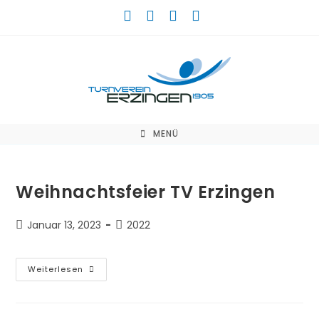
Zum
Inhalt
springen
MENÜ
Weihnachtsfeier TV Erzingen
Beitrag
Beitrags-
Januar 13, 2023
2022
veröffentlicht:
Kategorie:
Weihnachtsfeier
Weiterlesen
TV
Erzingen