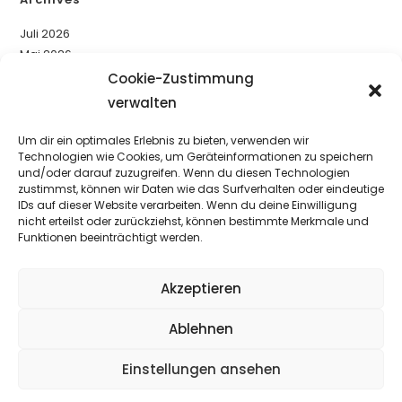
Juli 2026
Mai 2026
April 2026
Cookie-Zustimmung
März 2026
verwalten
Dezember 2025
November 2025
Um dir ein optimales Erlebnis zu bieten, verwenden wir
Technologien wie Cookies, um Geräteinformationen zu speichern
Oktober 2025
und/oder darauf zuzugreifen. Wenn du diesen Technologien
August 2025
zustimmst, können wir Daten wie das Surfverhalten oder eindeutige
Juli 2025
IDs auf dieser Website verarbeiten. Wenn du deine Einwilligung
Mai 2025
nicht erteilst oder zurückziehst, können bestimmte Merkmale und
Funktionen beeinträchtigt werden.
April 2025
März 2025
Februar 2025
Akzeptieren
Oktober 2024
September 2024
Ablehnen
Juni 2024
Mai 2024
Einstellungen ansehen
April 2024