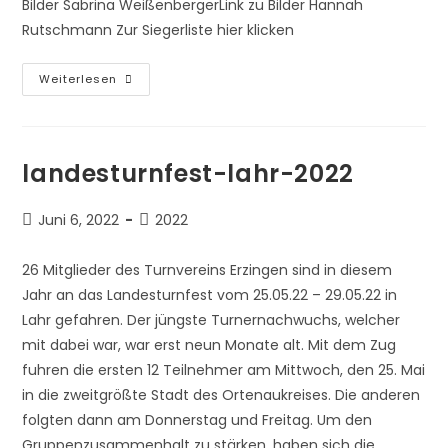
Bilder Sabrina WeißenbergerLink zu Bilder Hannah
Rutschmann Zur Siegerliste hier klicken
Kinderturnfest-
Weiterlesen
2022
landesturnfest-lahr-2022
Beitrag
Beitrags-
Juni 6, 2022
2022
veröffentlicht:
Kategorie:
26 Mitglieder des Turnvereins Erzingen sind in diesem
Jahr an das Landesturnfest vom 25.05.22 – 29.05.22 in
Lahr gefahren. Der jüngste Turnernachwuchs, welcher
mit dabei war, war erst neun Monate alt. Mit dem Zug
fuhren die ersten 12 Teilnehmer am Mittwoch, den 25. Mai
in die zweitgrößte Stadt des Ortenaukreises. Die anderen
folgten dann am Donnerstag und Freitag. Um den
Gruppenzusammenhalt zu stärken, haben sich die