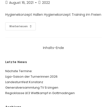
Beitrag
Beitrags-
August 16, 2021
2022
veröffentlicht:
Kategorie:
Hygienekonzept Hallen Hygienekonzept Training im Freien
Neue-
Weiterlesen
Corona-
Verordnung-
Ab-
16-
08-
2021
Inhalts-Ende
Letzte News
Nächste Termine:
Liga-Saison der Turnerinnen 2026
Landesturnfest Konstanz
Generalversammlung TV Erzingen
Regioklasse LK3 Wettkampf in Gottmadingen
Archives