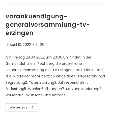
vorankuendigung-
generalversammlung-tv-
erzingen
Beitrag
Beitrags-
April 13, 2022
2022
veröffentlicht:
Kategorie:
Am Freitag 29.04.2022 um 20:00 Uhr findet in der
Gemeindehalle in Rechberg die ordentliche
Generalversammlung des TV Erzingen statt. Hierzu sind
alle Mitglieder recht herzlich eingeladen. Tagesordnung:1.
Begrüßung2. Totenechrung3. Jahresberichte4.
Entlastung5. Wahlen6. Ehrungen7. Satzungsänderung8.
Vorschau9. Wünsche und Anträge
Vorankuendigung-
Weiterlesen
Generalversammlung-