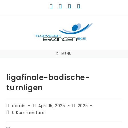
Zum
Inhalt
springen
MENÜ
ligafinale-badische-
turnligen
Beitrags-
Beitrag
Beitrags-
admin
April 15, 2025
2025
Autor:
veröffentlicht:
Kategorie:
Beitrags-
0 Kommentare
Kommentare: