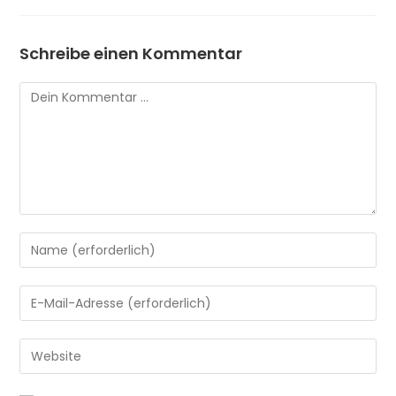
Schreibe einen Kommentar
Kommentar
Gib
deinen
Namen
Gib
oder
deine
Benutzernamen
E-
Gib
zum
Mail-
deine
Kommentieren
Adresse
Website-