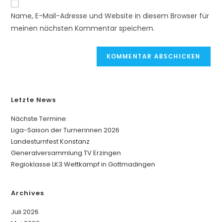
ein
A
zum
URL
Name, E-Mail-Adresse und Website in diesem Browser für
l
Kommentieren
ein
meinen nächsten Kommentar speichern.
t
ein
(optional)
e
r
n
a
t
Letzte News
i
v
Nächste Termine:
e
Liga-Saison der Turnerinnen 2026
:
Landesturnfest Konstanz
Generalversammlung TV Erzingen
Regioklasse LK3 Wettkampf in Gottmadingen
Archives
Juli 2026