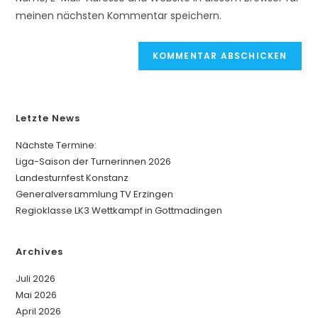
Kommentieren
ein
meinen nächsten Kommentar speichern.
t
ein
(optional)
e
r
n
a
t
Letzte News
i
v
Nächste Termine:
e
Liga-Saison der Turnerinnen 2026
:
Landesturnfest Konstanz
Generalversammlung TV Erzingen
Regioklasse LK3 Wettkampf in Gottmadingen
Archives
Juli 2026
Mai 2026
April 2026