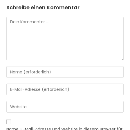
Schreibe einen Kommentar
Kommentar
Gib
deinen
Namen
Gib
oder
deine
Benutzernamen
E-
Gib
zum
Mail-
deine
Kommentieren
Adresse
Website-
ein
A
zum
URL
Name, E-Mail-Adresse und Website in diesem Browser für
l