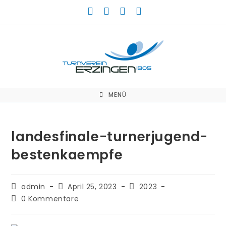
Zum
Inhalt
springen
MENÜ
landesfinale-turnerjugend-
bestenkaempfe
Beitrags-
Beitrag
Beitrags-
admin
April 25, 2023
2023
Autor:
veröffentlicht:
Kategorie:
Beitrags-
0 Kommentare
Kommentare: