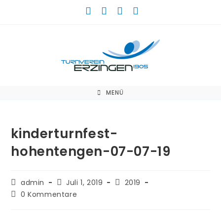
Zum
Inhalt
springen
MENÜ
kinderturnfest-
hohentengen-07-07-19
Beitrags-
Beitrag
Beitrags-
admin
Juli 1, 2019
2019
Autor:
veröffentlicht:
Kategorie:
Beitrags-
0 Kommentare
Kommentare: