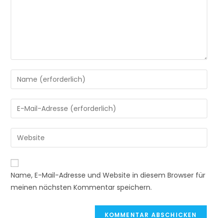
Gib
deinen
Namen
Gib
oder
deine
Benutzernamen
E-
Gib
zum
Mail-
deine
Kommentieren
Adresse
Website-
ein
A
zum
URL
Name, E-Mail-Adresse und Website in diesem Browser für
l
Kommentieren
ein
meinen nächsten Kommentar speichern.
t
ein
(optional)
e
r