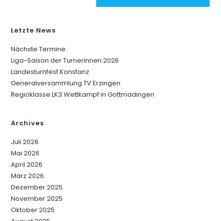
n
a
Letzte News
t
i
Nächste Termine:
v
Liga-Saison der Turnerinnen 2026
e
Landesturnfest Konstanz
:
Generalversammlung TV Erzingen
Regioklasse LK3 Wettkampf in Gottmadingen
Archives
Juli 2026
Mai 2026
April 2026
März 2026
Dezember 2025
November 2025
Oktober 2025