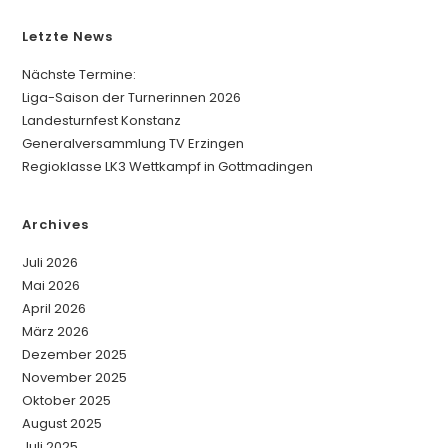
a
Letzte News
t
i
Nächste Termine:
v
Liga-Saison der Turnerinnen 2026
e
Landesturnfest Konstanz
:
Generalversammlung TV Erzingen
Regioklasse LK3 Wettkampf in Gottmadingen
Archives
Juli 2026
Mai 2026
April 2026
März 2026
Dezember 2025
November 2025
Oktober 2025
August 2025
Juli 2025