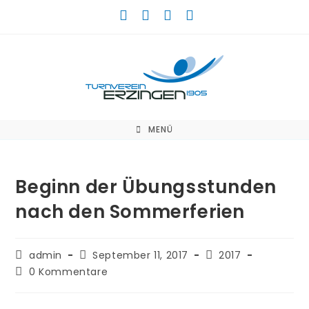
Zum
Inhalt
springen
MENÜ
Beginn der Übungsstunden
nach den Sommerferien
Beitrags-
Beitrag
Beitrags-
admin
September 11, 2017
2017
Autor:
veröffentlicht:
Kategorie:
Beitrags-
0 Kommentare
Kommentare: