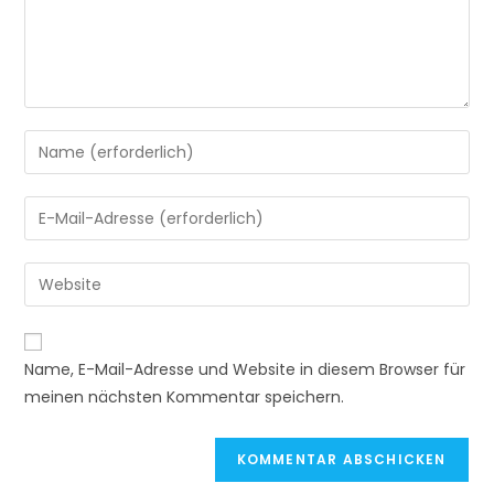
Gib
deinen
Namen
Gib
oder
deine
Benutzernamen
E-
Gib
zum
Mail-
deine
Kommentieren
Adresse
Website-
ein
A
zum
URL
Name, E-Mail-Adresse und Website in diesem Browser für
l
Kommentieren
ein
meinen nächsten Kommentar speichern.
t
ein
(optional)
e
r
n