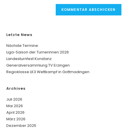
e
r
n
a
t
Letzte News
i
v
Nächste Termine:
e
Liga-Saison der Turnerinnen 2026
:
Landesturnfest Konstanz
Generalversammlung TV Erzingen
Regioklasse LK3 Wettkampf in Gottmadingen
Archives
Juli 2026
Mai 2026
April 2026
März 2026
Dezember 2025