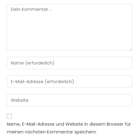
Kommentar
Gib
deinen
Namen
Gib
oder
deine
Benutzernamen
E-
Gib
zum
Mail-
deine
Kommentieren
Adresse
Website-
ein
A
zum
URL
Name, E-Mail-Adresse und Website in diesem Browser für
l
Kommentieren
ein
meinen nächsten Kommentar speichern.
t
ein
(optional)