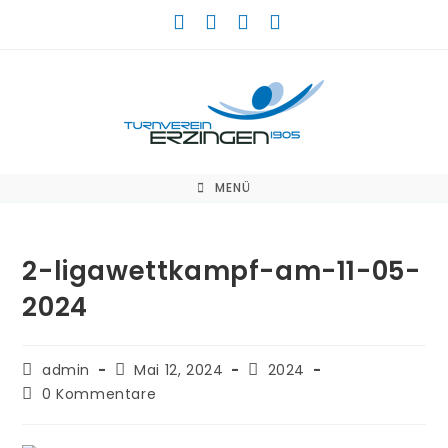
Zum
Inhalt
springen
MENÜ
2-ligawettkampf-am-11-05-
2024
Beitrags-
Beitrag
Beitrags-
admin
Mai 12, 2024
2024
Autor:
veröffentlicht:
Kategorie:
Beitrags-
0 Kommentare
Kommentare: