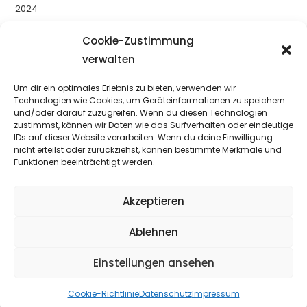
2024
2025
2026
Cookie-Zustimmung
Uncategorized
verwalten
Um dir ein optimales Erlebnis zu bieten, verwenden wir
YouTube
Facebook
Instagram
Technologien wie Cookies, um Geräteinformationen zu speichern
und/oder darauf zuzugreifen. Wenn du diesen Technologien
zustimmst, können wir Daten wie das Surfverhalten oder eindeutige
IDs auf dieser Website verarbeiten. Wenn du deine Einwilligung
nicht erteilst oder zurückziehst, können bestimmte Merkmale und
Funktionen beeinträchtigt werden.
Akzeptieren
Ablehnen
Einstellungen ansehen
Cookie-Richtlinie
Datenschutz
Impressum
Copyright TV Erzingen www.tv-erzingen.de