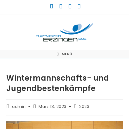
Zum
Inhalt
springen
MENÜ
Wintermannschafts- und
Jugendbestenkämpfe
Beitrags-
Beitrag
Beitrags-
admin
März 13, 2023
2023
Autor:
veröffentlicht:
Kategorie: