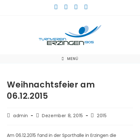
Zum
Inhalt
springen
MENÜ
Weihnachtsfeier am
06.12.2015
Beitrags-
Beitrag
Beitrags-
admin
Dezember 8, 2015
2015
Autor:
veröffentlicht:
Kategorie:
Am 06.12.2015 fand in der Sporthalle in Erzingen die